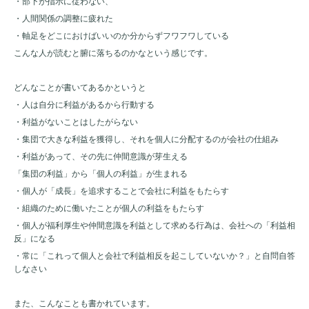
・部下が指示に従わない、
・人間関係の調整に疲れた
・軸足をどこにおけばいいのか分からずフワフワしている
こんな人が読むと腑に落ちるのかなという感じです。
どんなことが書いてあるかというと
・人は自分に利益があるから行動する
・利益がないことはしたがらない
・集団で大きな利益を獲得し、それを個人に分配するのが会社の仕組み
・利益があって、その先に仲間意識が芽生える
「集団の利益」から「個人の利益」が生まれる
・個人が「成長」を追求することで会社に利益をもたらす
・組織のために働いたことが個人の利益をもたらす
・個人が福利厚生や仲間意識を利益として求める行為は、会社への「利益相
反」になる
・常に「これって個人と会社で利益相反を起こしていないか？」と自問自答
しなさい
また、こんなことも書かれています。