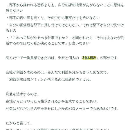
・部下から嫌われる恐怖よりも、自分の課の成果があがらないことに恐怖を
感じなさい
・部下の言い訳を聞くな、その中から事実だけを拾いなさい
・自分の価値観を部下に押し付けてはならない、それは部下が自分で見つけ
るもの
・「これって私がやるべき仕事ですか？」と聞かれたら「それはあなたが判
断するのではなく私が決めることです」と言いなさい
読んだ中で一番共感できたのは、会社と個人の「
利益相反
」の部分です。
会社が利益を求めるのは、みんなで利益を分かち合うためなので、
「利益追求は悪だ！」とか考えるのは短絡的ですよね。
利益を追求するのは、
市場からどうやったら指示されるかを追求することであり、
利益はどれだけ世の中を幸せにしたかのバロメーターでもあるわけです。
だからと言って、