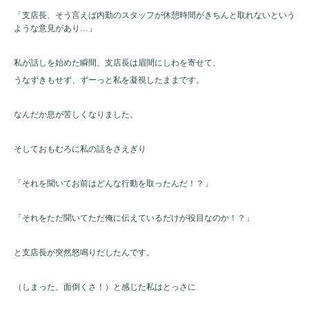
「支店長、そう言えば内勤のスタッフが休憩時間がきちんと取れないという
ような意見があり…」
私が話しを始めた瞬間、支店長は眉間にしわを寄せて、
うなずきもせず、ずーっと私を凝視したままです。
なんだか息が苦しくなりました。
そしておもむろに私の話をさえぎり
「それを聞いてお前はどんな行動を取ったんだ
！？」
「それをただ聞いてただ俺に伝えているだけが役目なのか！？」
と支店長が突然怒鳴りだしたんです。
（しまった、面倒くさ！）と感じた私はとっさに