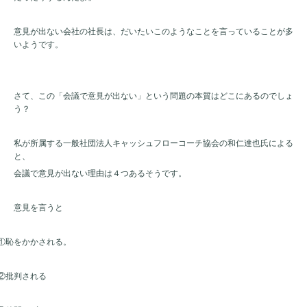
意見が出ない会社の社長は、だいたいこのようなことを言っていることが多
いようです。
さて、この「会議で意見が出ない」という問題の本質はどこにあるのでしょ
う？
私が所属する一般社団法人キャッシュフローコーチ協会の和仁達也氏による
と、
会議で意見が出ない理由は４つあるそうです。
意見を言うと
①恥をかかされる。
②批判される