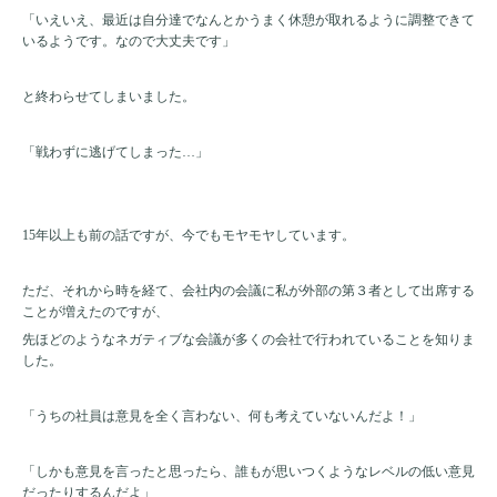
「いえいえ、最近は自分達でなんとかうまく休憩が取れるように調整できて
いるようです。なので大丈夫です」
と終わらせてしまいました。
「戦わずに逃げてしまった…」
15
年以上も前の話ですが、今でもモヤモヤしています。
ただ、それから時を経て、会社内の会議に私が外部の第３者として出席する
ことが増えたのですが、
先ほどのようなネガティブな会議が多くの会社で行われていることを知りま
した。
「うちの社員は意見を全く言わない、何も考えていないんだよ！」
「しかも意見を言ったと思ったら、誰もが思いつくようなレベルの低い意見
だったりするんだよ」