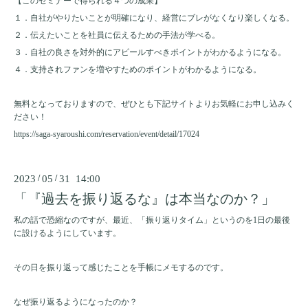
【このセミナーで得られる４つの成果】
１．自社がやりたいことが明確になり、経営にブレがなくなり楽しくなる。
２．伝えたいことを社員に伝えるための手法が学べる。
３．自社の良さを対外的にアピールすべきポイントがわかるようになる。
４．支持されファンを増やすためのポイントがわかるようになる。
無料となっておりますので、ぜひとも下記サイトよりお気軽にお申し込みく
ださい！
https://saga-syaroushi.com/reservation/event/detail/17024
2023
/
05
/
31 14:00
「『過去を振り返るな』は本当なのか？」
私の話で恐縮なのですが、最近、「振り返りタイム」というのを
1
日の最後
に設けるようにしています。
その日を振り返って感じたことを手帳にメモするのです。
なぜ振り返るようになったのか？