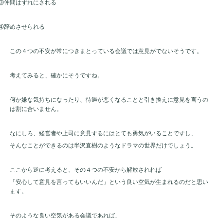
③仲間はずれにされる
④辞めさせられる
この４つの不安が常につきまとっている会議では意見がでないそうです。
考えてみると、確かにそうですね。
何か嫌な気持ちになったり、待遇が悪くなることと引き換えに意見を言うの
は割に合いません。
なにしろ、経営者や上司に意見するにはとても勇気がいることですし、
そんなことができるのは半沢直樹のようなドラマの世界だけでしょう。
ここから逆に考えると、その４つの不安から解放されれば
「安心して意見を言ってもいいんだ」という良い空気が生まれるのだと思い
ます。
そのような良い空気がある会議であれば、