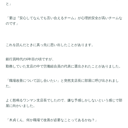
と」
「要は『安心してなんでも言い合えるチーム』が心理的安全が高いチームな
のです」
これを読んだときに真っ先に思い出したことがあります。
銀行員時代の
6
年目の頃ですが、
勤務していた支店の中で労働組合員の代表に選出されたことがありました。
「職場改善について話し合いたい」と突然支店長に部屋に呼び出されまし
た。
よく怒鳴るワンマン支店長でしたので、嫌な予感しかしないという感じで部
屋に向かいました。
「木貞くん、何か職場で改善が必要なことってあるかね？」