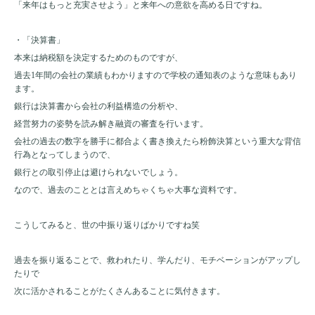
「来年はもっと充実させよう」と来年への意欲を高める日ですね。
・「決算書」
本来は納税額を決定するためのものですが、
過去
1
年間の会社の業績もわかりますので学校の通知表のような意味もあり
ます。
銀行は決算書から会社の利益構造の分析や、
経営努力の姿勢を読み解き融資の審査を行います。
会社の過去の数字を勝手に都合よく書き換えたら粉飾決算という重大な背信
行為となってしまうので、
銀行との取引停止は避けられないでしょう。
なので、過去のこととは言えめちゃくちゃ大事な資料です。
こうしてみると、世の中振り返りばかりですね笑
過去を振り返ることで、救われたり、学んだり、モチベーションがアップし
たりで
次に活かされることがたくさんあることに気付きます。