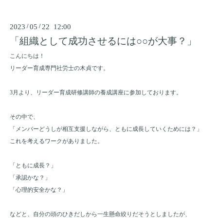
2023
/
05
/
22 12:00
「組織として成功させるには○○が大事？」
こんにちは！
リーダー育成専門社労士の木貞です。
3
月より、リーダー育成研修講師の養成講座に参加しております。
その中で、
「メンバーどうしが相互支援しながら、ともに成長していくためには？」
これを考えるワークがありました。
「ともに成長？」
「承認かな？」
「心理的安全かな？」
などと、自分の頭のひきだしから一生懸命絞りだそうとしましたが、