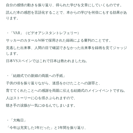
自分の感情の動きを振り返り、得られた学びを文章にしていくものです。
読んだ本の感想を言語化することで、本からの学びを何倍にもする効果があ
ります。
・「
VAR
」（ビデオアシスタントレフェリー）
サッカーのカタール
W
杯で採用された録画による審判のことです。
見逃した出来事、人間の目で確認できなかった出来事を録画を見てジャッジ
します。
日本
VS
スペインではこれで日本は救われましたね。
・「結婚式での新婦の両親への手紙」
子供の頃を振り返りながら、迷惑をかけたことへの謝罪と、
育ててくれたことへの感謝を両親に伝える結婚式のメインイベントですね。
人はストーリーに心を揺さぶられますので、
聴き手の涙腺が一気にゆるんでしまいます。
・「大晦日」
「今年は充実した
1
年だった」と
1
年間を振り返り、