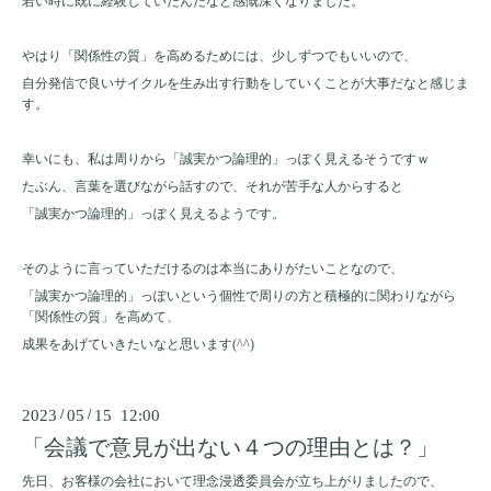
若い時に既に経験していたんだなと感慨深くなりました。
やはり「関係性の質」を高めるためには、少しずつでもいいので、
自分発信で良いサイクルを生み出す行動をしていくことが大事だなと感じま
す。
幸いにも、私は周りから「誠実かつ論理的」っぽく見えるそうですｗ
たぶん、言葉を選びながら話すので、それが苦手な人からすると
「誠実かつ論理的」っぽく見えるようです。
そのように言っていただけるのは本当にありがたいことなので、
「誠実かつ論理的」っぽいという個性で周りの方と積極的に関わりながら
「関係性の質」を高めて、
成果をあげていきたいなと思います
(^^)
2023
/
05
/
15 12:00
「会議で意見が出ない４つの理由とは？」
先日、お客様の会社において理念浸透委員会が立ち上がりましたので、