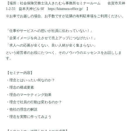
【場所：社会保険労務士法人きたむら事務所セミナールーム 佐賀市天神
1-2-55
益本天神ビル
6F
https://kitamura-office.jp/
】
※お車でお越しの場合、お手数ですが近隣の有料駐車場をご利用ください。
「仕事やサービスへの想いが社員に伝わっていない！」
「企業イメージを向上させて売上アップにつなげたい！」
「求人への応募が全くない、良い人材が全く集まらない」
という経営者のお役にたつべく、そのノウハウのエッセンスをお話ししま
す。
【セミナー内容】
・理念とはいったい何なのか？
・理念の構成要素
・理念のマーケティング効果
・理念で社員の行動は変わるのか？
・他社の理念の解説
・理念を実際に作ってみよう