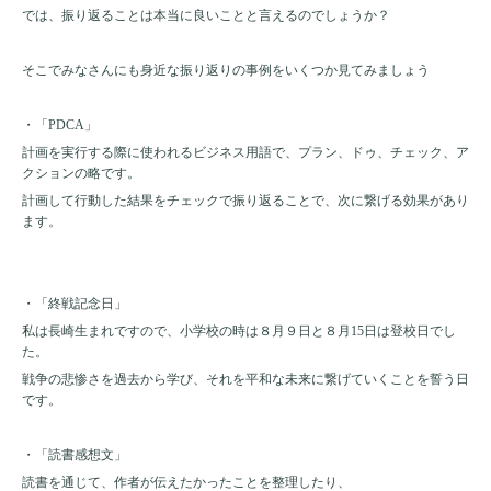
では、振り返ることは本当に良いことと言えるのでしょうか？
そこでみなさんにも身近な振り返りの事例をいくつか見てみましょう
・「PDCA」
計画を実行する際に使われるビジネス用語で、プラン、ドゥ、チェック、ア
クションの略です。
計画して行動した結果をチェックで振り返ることで、次に繋げる効果があり
ます。
・「終戦記念日」
私は長崎生まれですので、小学校の時は８月９日と８月
15
日は登校日でし
た。
戦争の悲惨さを過去から学び、それを平和な未来に繋げていくことを誓う日
です。
・「読書感想文」
読書を通じて、作者が伝えたかったことを整理したり、