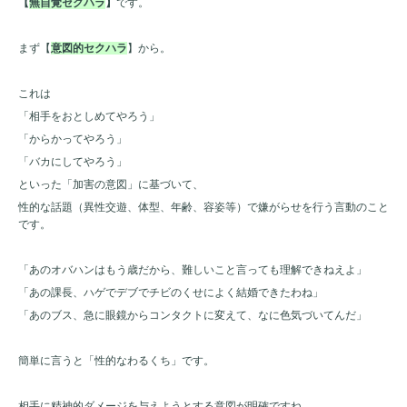
【
無自覚セクハラ
】
です。
まず【
意図的セクハラ
】から。
これは
「相手をおとしめてやろう」
「からかってやろう」
「バカにしてやろう」
といった「加害の意図」に基づいて、
性的な話題（異性交遊、体型、年齢、容姿等）で嫌がらせを行う言動のこと
です。
「あのオバハンはもう歳だから、難しいこと言っても理解できねえよ」
「あの課長、ハゲでデブでチビのくせによく結婚できたわね」
「あのブス、急に眼鏡からコンタクトに変えて、なに色気づいてんだ」
簡単に言うと「性的なわるくち」です。
相手に精神的ダメージを与えようとする意図が明確ですね。