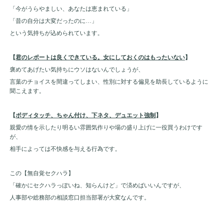
「今がうらやましい、あなたは恵まれている」
「昔の自分は大変だったのに…」
という気持ちが込められています。
【
君のレポートは良くできている。女にしておくのはもったいない
】
褒めてあげたい気持ちにウソはないんでしょうが、
言葉のチョイスを間違ってしまい、性別に対する偏見を助長しているように
聞こえます。
【
ボディタッチ、ちゃん付け、下ネタ、デュエット強制
】
親愛の情を示したり明るい雰囲気作りや場の盛り上げに一役買うわけです
が、
相手によっては不快感を与える行為です。
この【無自覚セクハラ】
「確かにセクハラっぽいね、知らんけど」で済めばいいんですが、
人事部や総務部の相談窓口担当部署が大変なんです。