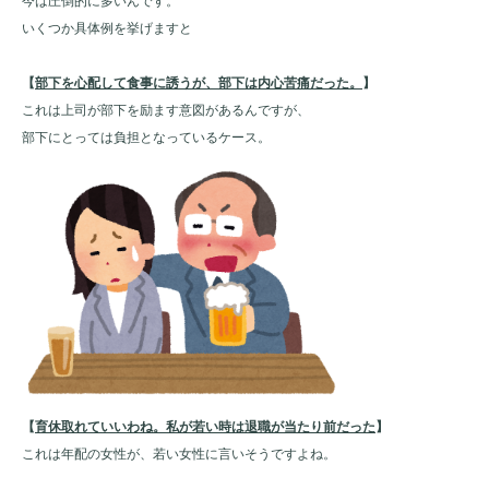
今は圧倒的に多いんです。
いくつか具体例を挙げますと
【
部下を心配して食事に誘うが、部下は内心苦痛だった。
】
これは上司が部下を励ます意図があるんですが、
部下にとっては負担となっているケース。
【
育休取れていいわね。私が若い時は退職が当たり前だった
】
これは年配の女性が、若い女性に言いそうですよね。