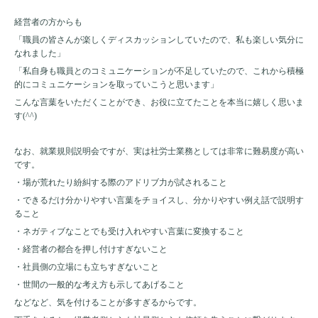
経営者の方からも
「職員の皆さんが楽しくディスカッションしていたので、私も楽しい気分に
なれました」
「私自身も職員とのコミュニケーションが不足していたので、これから積極
的にコミュニケーションを取っていこうと思います」
こんな言葉をいただくことができ、お役に立てたことを本当に嬉しく思いま
す(^^)
なお、就業規則説明会ですが、実は社労士業務としては非常に難易度が高い
です。
・場が荒れたり紛糾する際のアドリブ力が試されること
・できるだけ分かりやすい言葉をチョイスし、分かりやすい例え話で説明す
ること
・ネガティブなことでも受け入れやすい言葉に変換すること
・経営者の都合を押し付けすぎないこと
・社員側の立場にも立ちすぎないこと
・世間の一般的な考え方も示してあげること
などなど、気を付けることが多すぎるからです。