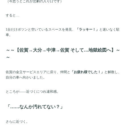
（今思うとこれが悲劇の入り口です）
すると…
1台だけポツンと空いているスペースを発見、
「ラッキー！」
と迷いなく駐
車。
～～【佐賀→大分→中津→佐賀 そして…地獄絵図へ】～
～
佐賀の金立サービスエリアに戻り、仲間と
「お疲れ様でした！」
と解散し、
自分の車へ向かいました。
ところが——近づくにつれ違和感。
「……なんか汚れてない？」
さらに近づく。