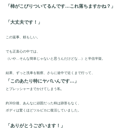
「柿がこびりついてるんです…これ落ちますかね？」
「大丈夫です！」
この返事、頼もしい。
でも正直心の中では、
（いや…そんな簡単じゃないと思うんだけどな…）と半信半疑。
結果、ずっと洗車を観察、さらに途中で近くまで行って、
「このあたり特にヤバいんです…」
とプレッシャーまでかけてしまう私。
約30分後、あんなに頑固だった柿は跡形もなく、
ボディは驚くほどツルピカに復活していました。
「ありがとうございます！」