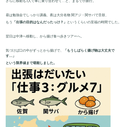
さらに移動も3人で車に乗り合わせて…と、まるで小旅行。
昼は勉強会でしっかり講義、夜は大分名物 関アジ・関サバで舌鼓、
もう
「出張の目的はなんだったっけ？」
というくらいの至福の時間でした。
翌日は中津へ移動し、から揚げ食べ歩きツアーへ。
気づけば口の中がずっとから揚げで、
「もうしばらく揚げ物は大丈夫で
す…」
という限界値まで堪能しました。