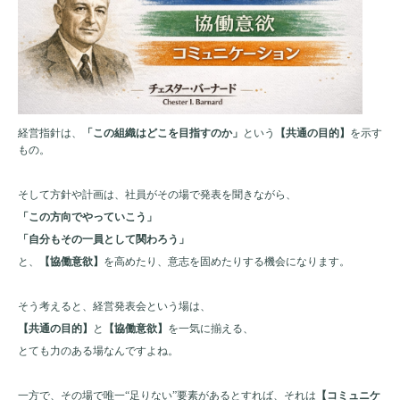
経営指針は、
「この組織はどこを目指すのか」
という
【共通の目的】
を示す
もの。
そして方針や計画は、社員がその場で発表を聞きながら、
「この方向でやっていこう」
「自分もその一員として関わろう」
と、
【協働意欲】
を高めたり、意志を固めたりする機会になります。
そう考えると、経営発表会という場は、
【共通の目的】
と
【協働意欲】
を一気に揃える、
とても力のある場なんですよね。
一方で、その場で唯一“足りない”要素があるとすれば、それは
【コミュニケ