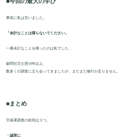
■今回の最大の学び
事前に私は言いました。
「余計なことは喋らないでください」
一番余計なことを喋ったのは私でした…
顧問社労士歴10年以上、
数多くの調査に立ち会ってきましたが、まだまだ修行が足りません。
■まとめ
労基署調査の鉄則は３つ。
・誠実に