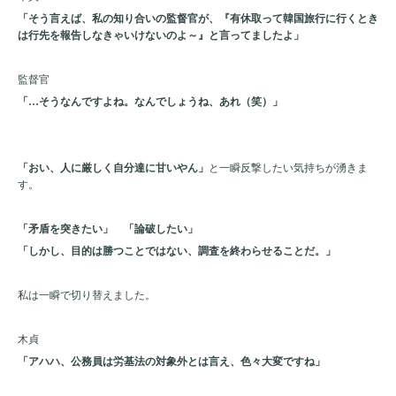
「そう言えば、私の知り合いの監督官が、『有休取って韓国旅行に行くとき
は行先を報告しなきゃいけないのよ～』と言ってましたよ」
監督官
「…そうなんですよね。なんでしょうね、あれ（笑）」
「おい、人に厳しく自分達に甘いやん」
と一瞬反撃したい気持ちが湧きま
す。
「矛盾を突きたい」 「論破したい」
「しかし、目的は勝つことではない、調査を終わらせることだ。」
私は一瞬で切り替えました。
木貞
「アハハ、公務員は労基法の対象外とは言え、色々大変ですね」