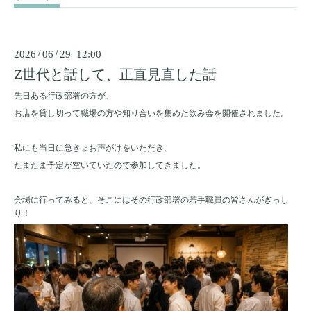
2026
/
06
/
29 12:00
Z世代と話して、正直見直した話
先日ある行政部署の方が、
お店を貸し切って職場の方や知り合いを集めた飲み会を開催されました。
私にも当日に急きょお声がけをいただき、
たまたま予定が空いていたので参加してきました。
会場に行ってみると、そこにはその行政部署の若手職員の皆さんがぎっし
り！